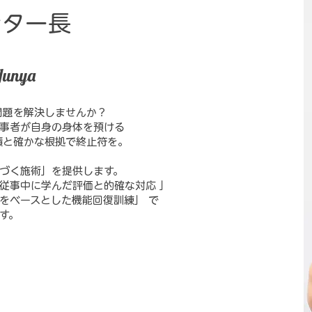
ンター長
Junya
問題を解決しませんか？
事者が自身の身体を預ける
績と確かな根拠で終止符を。
基づく施術」を提供します。
従事中に学んだ評価と的確な対応 」
をベースとした機能回復訓練」 で
す。