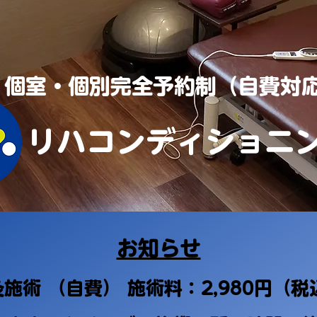
​個室・個別完全予約制（自費対
リハコンディショニ
お知らせ
灸施術 （自費） 施術料：2,980円（税