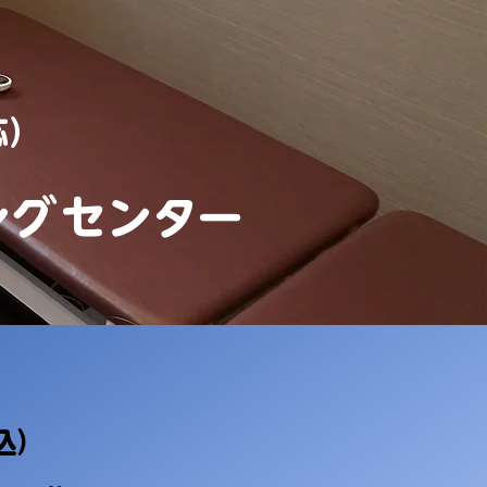
応）
ング
センター
込）