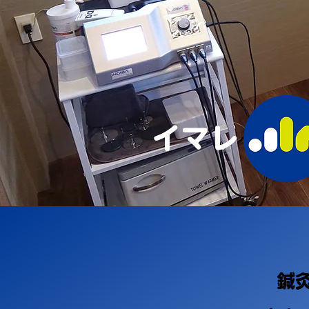
​イマレ
​鍼