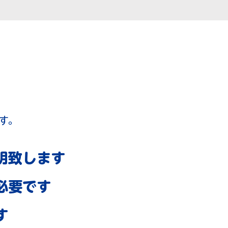
す。
明致します
必要です
す