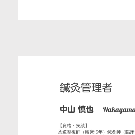
鍼灸管理者
Nakayama 
中山 慎也
【資格・実績】
柔道整復師（臨床15年）鍼灸師（臨床1